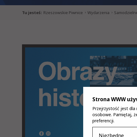
Tu jesteś:
Rzeszowskie Piwnice
Wydarzenia
Samodzielne
Strona WWW używ
Przejrzystość jest dl
osobowe. Pamiętaj, że
preferencji.
Niezbędne