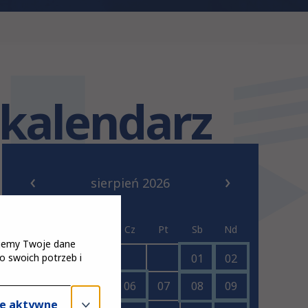
kalendarz
sierpień 2026
Pn
Wt
Śr
Cz
Pt
Sb
Nd
tujemy Twoje dane
o swoich potrzeb i
01
02
03
04
05
06
07
08
09
e aktywne