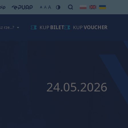
A
A
A
KUP
BILET
KUP
VOUCHER
z rze...?
24.05.2026