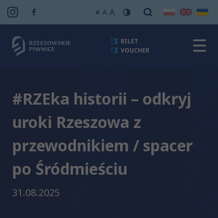
A
A
A
BILET
VOUCHER
#RZEka historii – odkryj
uroki Rzeszowa z
przewodnikiem / spacer
po Śródmieściu
31.08.2025