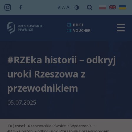
A
A
A
BILET
VOUCHER
#RZEka historii – odkryj
uroki Rzeszowa z
przewodnikiem
05.07.2025
Tu jesteś:
Rzeszowskie Piwnice
Wydarzenia
#RZEka historii – odkryj uroki Rzeszowa z przewodnikiem