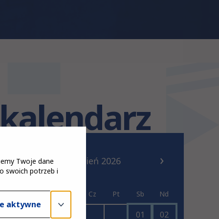
kalendarz
sierpień 2026
tujemy Twoje dane
o swoich potrzeb i
Pn
Wt
Śr
Cz
Pt
Sb
Nd
e aktywne
01
02