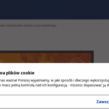
kowe zwiedzanie zamku rzeszowskiego
a plików cookie
a nas ważna! Poniżej wyjaśniamy, w jaki sposób i dlaczego wykorzys
 masz pełną kontrolę nad ich konfiguracją - możesz dopasować ją d
Zawsz