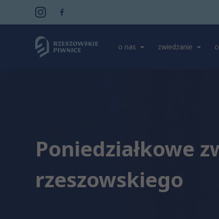
o nas
zwiedzanie
c
Poniedziałkowe z
rzeszowskiego