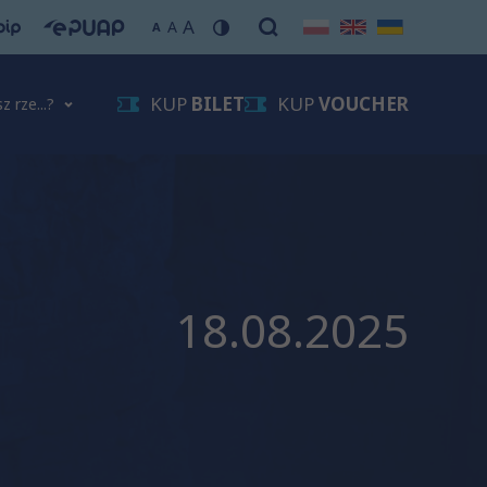
A
A
A
KUP
BILET
KUP
VOUCHER
z rze...?
18.08.2025