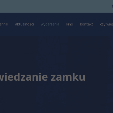
ennik
aktualności
wydarzenia
kino
kontakt
czy wies
wiedzanie zamku