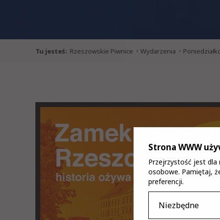
Tu jesteś:
Rzeszowskie Piwnice
Wydarzenia
Poniedział
Strona WWW używ
Przejrzystość jest dl
osobowe. Pamiętaj, że
preferencji.
Niezbędne